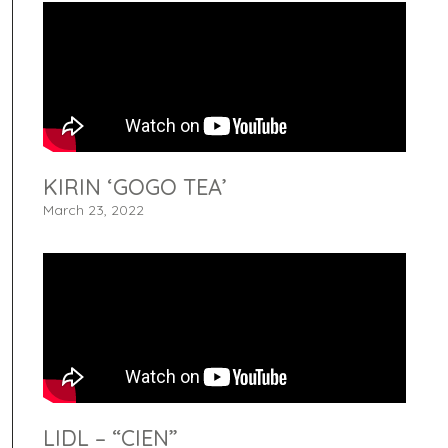
KIRIN ‘GOGO TEA’
March 23, 2022
LIDL – “CIEN”