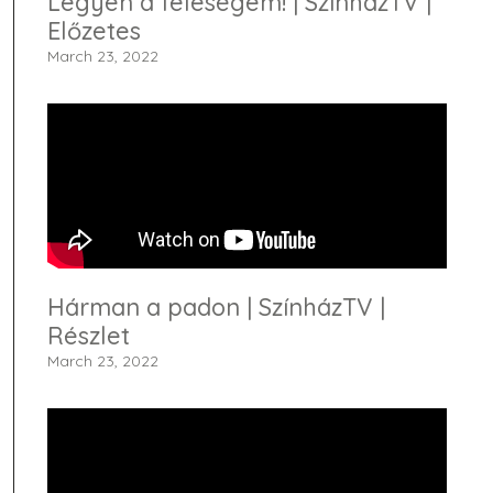
Legyen a feleségem! | SzínházTV |
Előzetes
March 23, 2022
Hárman a padon | SzínházTV |
Részlet
March 23, 2022