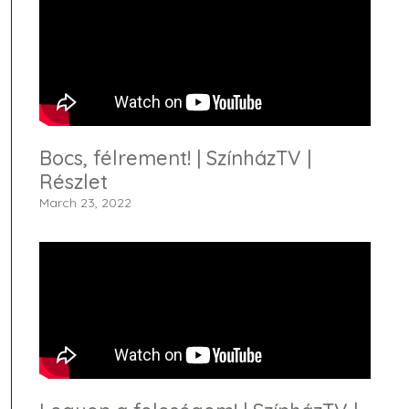
Bocs, félrement! | SzínházTV |
Részlet
March 23, 2022