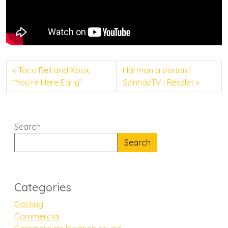
Taco Bell and Xbox –
Hárman a padon |
“You’re Here Early”
SzínházTV | Részlet
Search
Search
Categories
Casting
Commercial